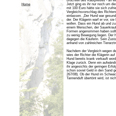
Bruchteil des Kaufpreises - an e
Jetzt ging es ihr nur noch um d
Home
mit 100 Euro hätte sie sich zufr
Vergleichsvorschlag des Richters
einlassen. „Der Hund war gesund 
der. Der Klägerin warf er vor, s
wollen. Dass ein Hund ab und zu
einem Menschen, der Sauerkraut
Formen angenommen haben sollte
zu wenig Bewegung liegen. Der Hu
dagegen die Käuferin. Sein Zust
anhand von zahlreichen Tierarzt
Nachdem der Vergleich wegen de
wies der Richter die Klägerin auf
Hund bereits krank verkauft word
Klage zurück. Denn ein aufwändi
ihr angesichts der geringen Erfo
schon soviel Geld in den Sand 
267/08).
Ob der Hund im Schwarzw
Tannenduft übertönt wird, ist ni