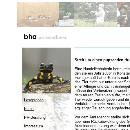
Streit um einen pupsenden H
Eine Hundeliebhaberin hatte kei
den sie ein Jahr zuvor in Konst
Euro gekauft hatte: Bereits nach
das Tier nicht nur unter einer Sc
einer Allergie und damit einherg
müsse der Vorbesitzer gewusst h
dem teuren Preis verkaufte, mein
Tier wieder zurück geben und ih
Leseproben
Verkäufer keinerlei Verständnis.
arglistiger Täuschung angefocht
Fotos
Vor dem Amtsgericht stellte sich
PR-Beratung
über eine Rückabwicklung des G
Auseinandersetzung war, denn di
Impressum